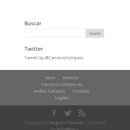
Buscar
Twitter
Tweets by @CarrascoCompass
Inicio
Archivos
Carrasco Compass es
Andres Carrasco
Contacto
Legales
Designed by
Elegant Themes
| Powered
by
WordPress