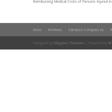
Reimbursing Medical Costs of Persons Injured in
Inicio
Archivos
Carrasco Compass es
Designed by
Elegant Themes
| Powered by
W